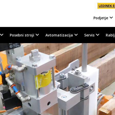
LEDINEK 
Podjetje
O nas
Posebni stroji
Avtomatizacija
Servis
Rabl
Ledinek pre
STROJI
STROJI
Inovacije i
lesa
st
alne postaje
X-press
Kontizink
Superles
Sodarski stroji
Postaje za vizualno kontrol
Flexipress
Kontizink
odpravo napak
ukcijskega lesa
st
anje napak
X-press
Kontizink 50
400 / 600
Sodarski stroji
Flexipress
Kontizin
Družbena o
 linija za kalibriranje plošč
anje kakovosti
Kontizink 2500
1000 / 1300
V vzdolžnem transportu
Kontizin
Kontizink 2000
2300 / 2600
V prečnem transportu
Evrop
Politika kak
Rotopress
Hyperpres
enje desk
Kontizin
Rotopress
Hyperpres
Kontizink H
Europlan
Večlistne žage za prečni ra
Svet
Politika oko
ski zalogovnik
Hyperpres
Kontizin
nik paketov
Kontizink H50
300 / 400 / 600
Večlistne prečne žage
Maxipress