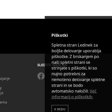
Piškotki
Spletna stran Ledinek za
boljše delovanje uporablja
piškotke. Z brskanjem po
naši spletni strani se
SLEDITE NAM NA
strinjate s piškotki, ki so
nujno potrebni za
ajanje
nemoteno delovanje spletne
strani in se bodo
i
avtomatsko naložili.
Več
ja
informacij o piškotkih.
rema
V REDU