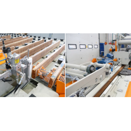
noobdelovalna oprema na Japonsko
Prva lesnoobdelovalna oprema na