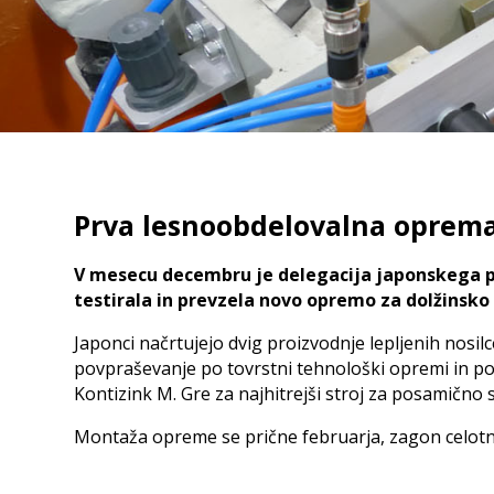
Dvižno zvračalni razlagalnik
Linije za izdelavo dolžinskega spoja iz masivnega 
Multiplan
Zalogov
Vakumski razlagalnik
sušenje
Linija za proizvodnjo masivnega konstrukcijskega lesa 
S120 - S250
Talni za
Vstopne in izstopne rešitve za
Etažni z
skobeljne stroje
Zalogov
Optifeed
Prva lesnoobdelovalna oprem
Powerfeed
Paketirn
Izstopni in upočasnjevalni trakovi
Prečni transport
Za leplj
V mesecu decembru je delegacija japonskega pr
Za križn
testirala in prevzela novo opremo za dolžinsko 
Razvrščanje po kakovosti
Japonci načrtujejo dvig proizvodnje lepljenih nosil
povpraševanje po tovrstni tehnološki opremi in po
Merilnik vlage
Kontizink M. Gre za najhitrejši stroj za posamično 
Prepoznavanje konkavnosti in letnic
Trdnostno razvrščanje
Montaža opreme se prične februarja, zagon celotne 