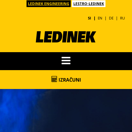
LEDINEK ENGINEERING
LESTRO-LEDINEK
SI
EN
DE
RU
IZRAČUNI