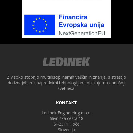
ek
Z visoko stopnjo multidisciplinarnih veščin in znanja, s strastjo
do iznajdb in z naprednimi tehnologijami oblikujemo današnji
svet lesa.
KONTAKT
Ledinek Engineering d.o.o.
Slivniška cesta 18
SI-2311
Hoče
Slovenija