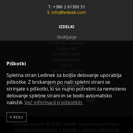
T: +386 2 61300 51
E: info@ledinek.com
IZDELKI
Skobljanje
Dolžinsko spajanje
Lepljen les
Posebni stroji
Avtomatizacija
Piškotki
Servis
Rabljena oprema
Spletna stran Ledinek za boljše delovanje uporablja
piškotke. Z brskanjem po naši spletni strani se
SLEDITE NAM NA
strinjate s piškotki, ki so nujno potrebni za nemoteno
delovanje spletne strani in se bodo avtomatsko
naložili.
Več informacij o piškotkih.
V REDU
Avtorske pravice © 2026 Ledinek. Vse pravice pridržane.
Izdelava spletne strani.
|
Piškotki
|
Izjava o zasebnosti