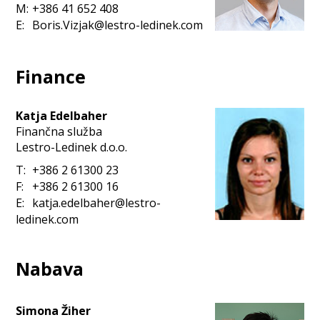
M:
+386 41 652 408
E:
Boris.Vizjak@lestro-ledinek.com
Finance
Katja Edelbaher
Finančna služba
Lestro-Ledinek d.o.o.
T:
+386 2 61300 23
F:
+386 2 61300 16
E:
katja.edelbaher@lestro-
ledinek.com
Nabava
Simona Žiher