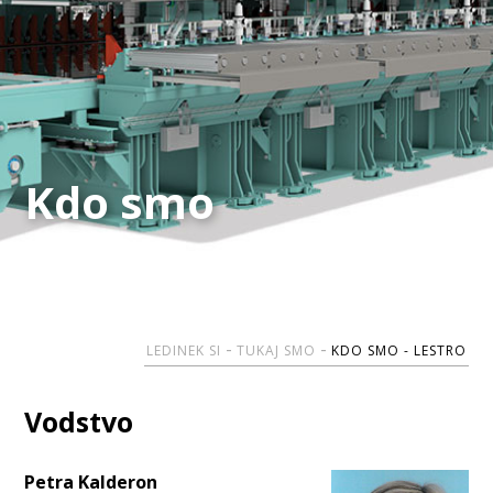
Kdo smo
Kdo smo
LEDINEK SI
TUKAJ SMO
KDO SMO - LESTRO
Vodstvo
Petra Kalderon