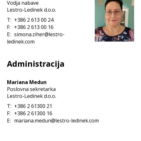
Vodja nabave
Lestro-Ledinek d.o.o.
T:
+386 2 613 00 24
F:
+386 2 613 00 16
E:
simona.ziher@lestro-
ledinek.com
Administracija
Mariana Medun
Poslovna sekretarka
Lestro-Ledinek d.o.o.
T:
+386 2 61300 21
F:
+386 2 61300 16
E:
mariana.medun@lestro-ledinek.com