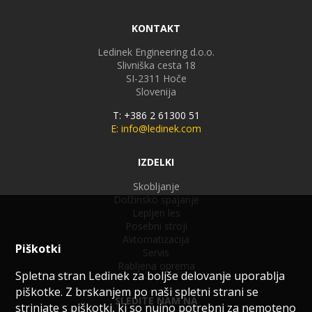
KONTAKT
Ledinek Engineering d.o.o.
Slivniška cesta 18
SI-2311
Hoče
Slovenija
T: +386 2 61300 51
E: info@ledinek.com
IZDELKI
Skobljanje
Dolžinsko spajanje
Lepljen les
Posebni stroji
Avtomatizacija
Piškotki
Servis
Rabljena oprema
Spletna stran Ledinek za boljše delovanje uporablja
piškotke. Z brskanjem po naši spletni strani se
SLEDITE NAM NA
strinjate s piškotki, ki so nujno potrebni za nemoteno