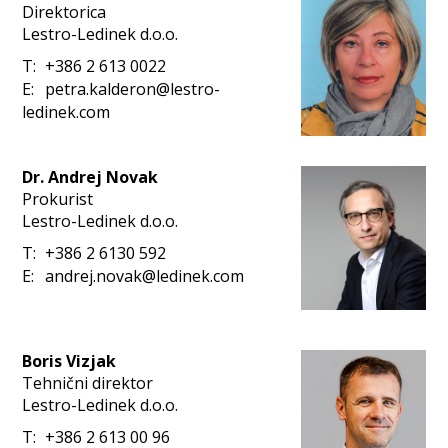
Direktorica
Lestro-Ledinek d.o.o.
T:
+386 2 613 0022
E:
petra.kalderon@lestro-
ledinek.com
Dr. Andrej Novak
Prokurist
Lestro-Ledinek d.o.o.
T:
+386 2 6130 592
E:
andrej.novak@ledinek.com
Boris Vizjak
Tehnični direktor
Lestro-Ledinek d.o.o.
T:
+386 2 613 00 96