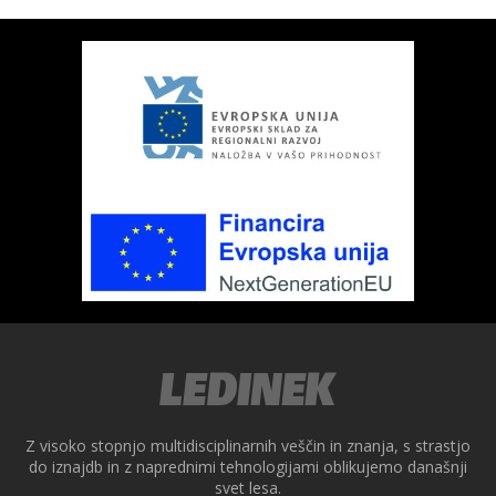
ek
Z visoko stopnjo multidisciplinarnih veščin in znanja, s strastjo
do iznajdb in z naprednimi tehnologijami oblikujemo današnji
svet lesa.