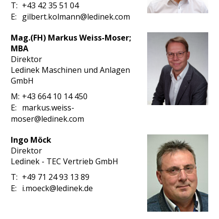
T:
+43 42 35 51 04
E:
gilbert.kolmann@ledinek.com
Mag.(FH) Markus Weiss-Moser;
MBA
Direktor
Ledinek Maschinen und Anlagen
GmbH
M:
+43 664 10 14 450
E:
markus.weiss-
moser@ledinek.com
Ingo Möck
Direktor
Ledinek - TEC Vertrieb GmbH
T:
+49 71 24 93 13 89
E:
i.moeck@ledinek.de