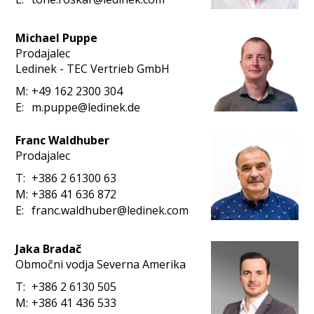
Michael Puppe
Prodajalec
Ledinek - TEC Vertrieb GmbH
M:
+49 162 2300 304
E:
m.puppe@ledinek.de
Franc Waldhuber
Prodajalec
T:
+386 2 61300 63
M:
+386 41 636 872
E:
franc.waldhuber@ledinek.com
Jaka Bradač
Območni vodja Severna Amerika
T:
+386 2 6130 505
M:
+386 41 436 533