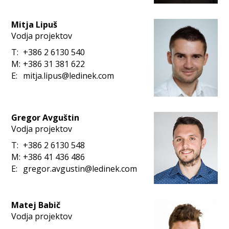
Mitja Lipuš
Vodja projektov
T:
+386 2 6130 540
M:
+386 31 381 622
E:
mitja.lipus@ledinek.com
Gregor Avguštin
Vodja projektov
T:
+386 2 6130 548
M:
+386 41 436 486
E:
gregor.avgustin@ledinek.com
Matej Babič
Vodja projektov