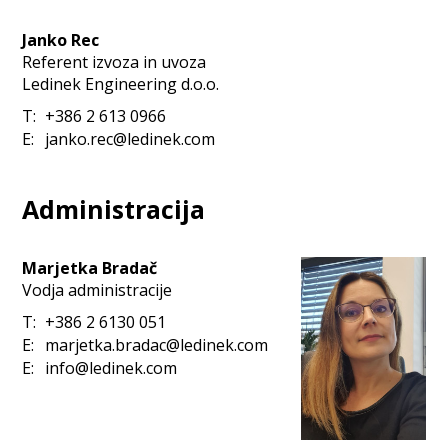
Janko Rec
Referent izvoza in uvoza
Ledinek Engineering d.o.o.
T:
+386 2 613 0966
E:
janko.rec@ledinek.com
Administracija
Marjetka Bradač
Vodja administracije
T:
+386 2 6130 051
E:
marjetka.bradac@ledinek.com
E:
info@ledinek.com