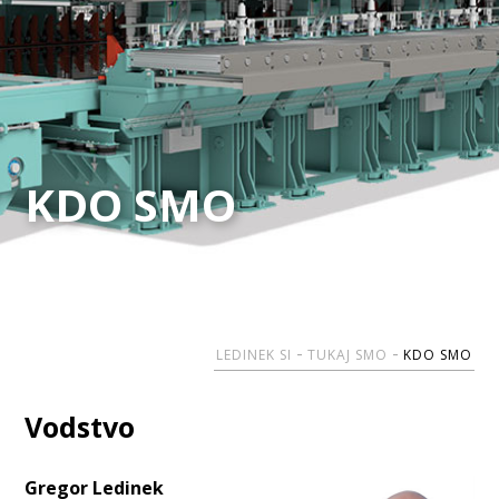
KDO SMO
KDO SMO
LEDINEK SI
TUKAJ SMO
KDO SMO
Vodstvo
Gregor Ledinek