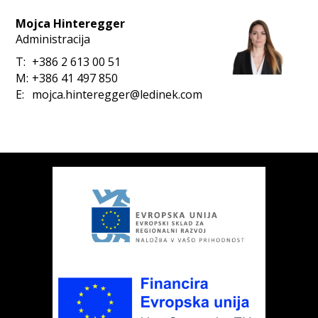
Mojca Hinteregger
Administracija
T:
+386 2 613 00 51
M:
+386 41 497 850
E:
mojca.hinteregger@ledinek.com
ek