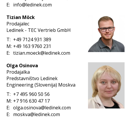
E:
info@ledinek.com
Tizian Möck
Prodajalec
Ledinek - TEC Vertrieb GmbH
T:
+49 7124 931 389
M:
+49 163 9760 231
E:
tizian.moeck@ledinek.com
Olga Osinova
Prodajalka
Predstavništvo Ledinek
Engineering (Slovenija) Moskva
T:
+7 495 960 50 56
M:
+7 916 630 47 17
E:
olga.osinova@ledinek.com
E:
moskva@ledinek.com