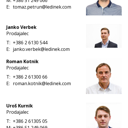
M:
+386 51 249 066
E:
tomaz.petrun@ledinek.com
Janko Verbek
Prodajalec
T:
+386 2 6130 544
E:
janko.verbek@ledinek.com
Roman Kotnik
Prodajalec
T:
+386 2 61300 66
E:
roman.kotnik@ledinek.com
Uroš Kurnik
Prodajalec
T:
+386 2 61305 05
M:
+386 51 249 069