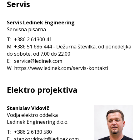
Servis
Servis Ledinek Engineering
Servisna pisarna
T:
+386 2 61300 41
M:
+386 51 686 444 - Dežurna številka, od ponedeljka
do sobote, od 7.00 do 22.00
E:
service@ledinek.com
W:
h
t
t
p
s
:
/
/
w
w
w
.
l
e
d
i
n
e
k
.
c
o
m
/
s
e
r
v
i
s
-
k
o
n
t
a
k
t
i
Elektro projektiva
Stanislav Vidovič
Vodja elektro oddelka
Ledinek Engineering d.o.o.
T:
+386 2 6130 580
E:
stanko.vidovic@ledinek.com