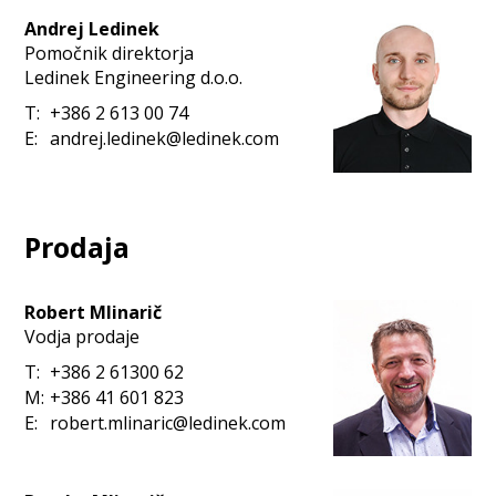
Andrej Ledinek
Pomočnik direktorja
Ledinek Engineering d.o.o.
T:
+386 2 613 00 74
E:
andrej.ledinek@ledinek.com
Prodaja
Robert Mlinarič
Vodja prodaje
T:
+386 2 61300 62
M:
+386 41 601 823
E:
robert.mlinaric@ledinek.com