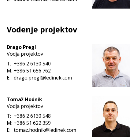
Vodenje projektov
Drago Pregl
Vodja projektov
T:
+386 2 6130 540
M:
+386 51 656 762
E:
drago.pregl@ledinek.com
Tomaž Hodnik
Vodja projektov
T:
+386 2 6130 548
M:
+386 51 622 359
E:
tomaz.hodnik@ledinek.com