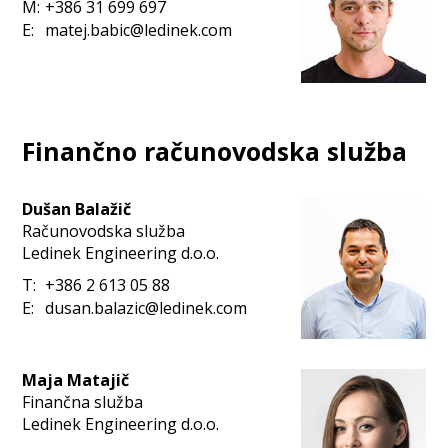
M:
+386 31 699 697
E:
matej.babic@ledinek.com
Finančno računovodska služba
Dušan Balažič
Računovodska služba
Ledinek Engineering d.o.o.
T:
+386 2 613 05 88
E:
dusan.balazic@ledinek.com
Maja Matajič
Finančna služba
Ledinek Engineering d.o.o.