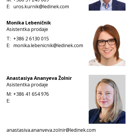
E:
uros.kurnik@ledinek.com
Monika Lebeničnik
Asistentka prodaje
T:
+386 2 6130 015
E:
monika.lebenicnik@ledinek.com
Anastasiya Ananyeva Žolnir
Asistentka prodaje
M:
+386 41 654 976
E:
anastasiya.ananyeva.zolnir@ledinek.com