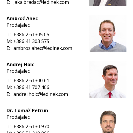
E:
jaka.bradac@ledinek.com
Ambrož Ahec
Prodajalec
T:
+386 2 61305 05
M:
+386 41 303 575
E:
ambroz.ahec@ledinek.com
Andrej Holc
Prodajalec
T:
+386 2 61300 61
M:
+386 41 707 406
E:
andrej.holc@ledinek.com
Dr. Tomaž Petrun
Prodajalec
T:
+386 2 6130 970