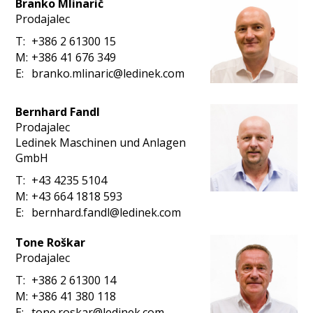
Branko Mlinarič
Prodajalec
T:
+386 2 61300 15
M:
+386 41 676 349
E:
branko.mlinaric@ledinek.com
Bernhard Fandl
Prodajalec
Ledinek Maschinen und Anlagen
GmbH
T:
+43 4235 5104
M:
+43 664 1818 593
E:
bernhard.fandl@ledinek.com
Tone Roškar
Prodajalec
T:
+386 2 61300 14
M:
+386 41 380 118
E:
tone.roskar@ledinek.com