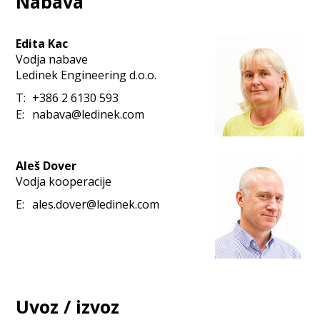
Nabava
Edita Kac
Vodja nabave
Ledinek Engineering d.o.o.
T:
+386 2 6130 593
E:
nabava@ledinek.com
Aleš Dover
Vodja kooperacije
E:
ales.dover@ledinek.com
Uvoz / izvoz