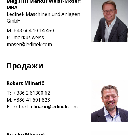
Mag.(FH) Markus Weiss-Moser;
MBA
Ledinek Maschinen und Anlagen
GmbH
M:
+43 664 10 14 450
E:
markus.weiss-
moser@ledinek.com
Продажи
Robert Mlinarič
T:
+386 2 61300 62
M:
+386 41 601 823
E:
robert.mlinaric@ledinek.com
Branko Mlinarič