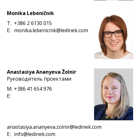
Monika Lebeničnik
T:
+386 2 6130 015
E:
monika.lebenicnik@ledinek.com
Anastasiya Ananyeva Žolnir
Руководитель проектами
M:
+386 41 654 976
E:
anastasiya.ananyeva.zolnir@ledinek.com
E:
info@ledinek.com