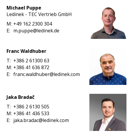
Michael Puppe
Ledinek - TEC Vertrieb GmbH
M:
+49 162 2300 304
E:
m.puppe@ledinek.de
Franc Waldhuber
T:
+386 2 61300 63
M:
+386 41 636 872
E:
franc.waldhuber@ledinek.com
Jaka Bradač
T:
+386 2 6130 505
M:
+386 41 436 533
E:
jaka.bradac@ledinek.com