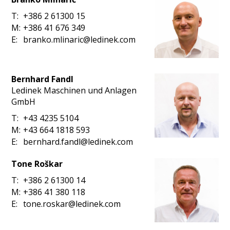
T:
+386 2 61300 15
M:
+386 41 676 349
E:
branko.mlinaric@ledinek.com
Bernhard Fandl
Ledinek Maschinen und Anlagen
GmbH
T:
+43 4235 5104
M:
+43 664 1818 593
E:
bernhard.fandl@ledinek.com
Tone Roškar
T:
+386 2 61300 14
M:
+386 41 380 118
E:
tone.roskar@ledinek.com