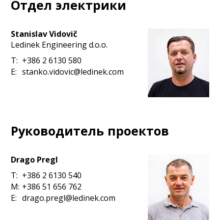
Отдел электрики
Stanislav Vidovič
Ledinek Engineering d.o.o.
T:
+386 2 6130 580
E:
stanko.vidovic@ledinek.com
Руководитель проектов
Drago Pregl
T:
+386 2 6130 540
M:
+386 51 656 762
E:
drago.pregl@ledinek.com