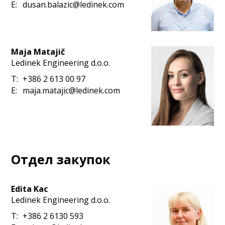
E:
dusan.balazic@ledinek.com
Maja Matajič
Ledinek Engineering d.o.o.
T:
+386 2 613 00 97
E:
maja.matajic@ledinek.com
Отдел закупок
Edita Kac
Ledinek Engineering d.o.o.
T:
+386 2 6130 593