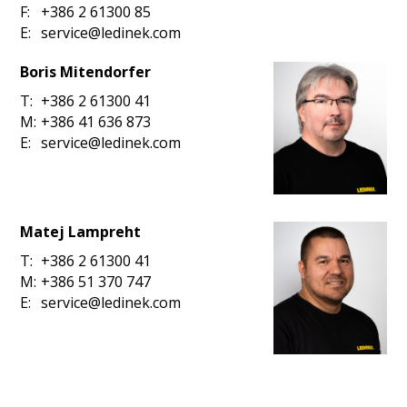
F:
+386 2 61300 85
E:
service@ledinek.com
Boris Mitendorfer
T:
+386 2 61300 41
M:
+386 41 636 873
E:
service@ledinek.com
Matej Lampreht
T:
+386 2 61300 41
M:
+386 51 370 747
E:
service@ledinek.com