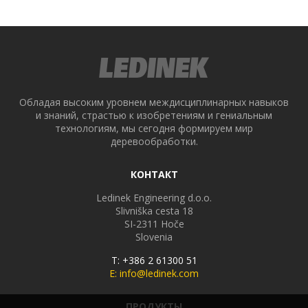
Обладая высоким уровнем междисциплинарных навыков
и знаний, страстью к изобретениям и гениальным
технологиям, мы сегодня формируем мир
деревообработки.
КОНТАКТ
Ledinek Engineering d.o.o.
Slivniška cesta 18
SI-2311
Hoče
Slovenia
T: +386 2 61300 51
E: info@ledinek.com
ПРОДУКТЫ