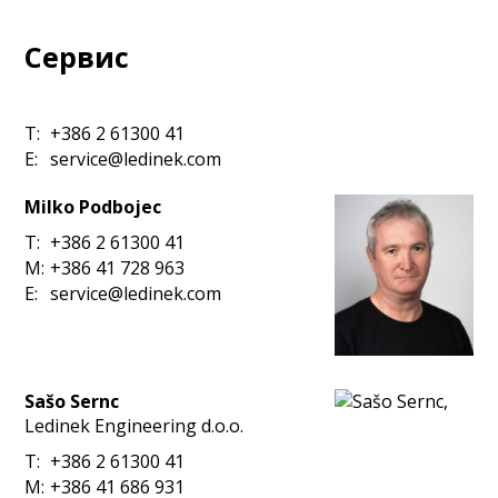
Сервис
T:
+386 2 61300 41
E:
service@ledinek.com
Milko Podbojec
T:
+386 2 61300 41
M:
+386 41 728 963
E:
service@ledinek.com
Sašo Sernc
Ledinek Engineering d.o.o.
T:
+386 2 61300 41
M:
+386 41 686 931