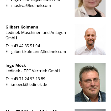
E:
moskva@ledinek.com
Gilbert Kolmann
Ledinek Maschinen und Anlagen
GmbH
T:
+43 42 35 51 04
E:
gilbert.kolmann@ledinek.com
Ingo Möck
Ledinek - TEC Vertrieb GmbH
T:
+49 71 24 93 13 89
E:
i.moeck@ledinek.de