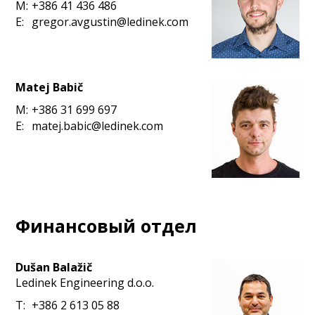
M:
+386 41 436 486
E:
gregor.avgustin@ledinek.com
Matej Babič
M:
+386 31 699 697
E:
matej.babic@ledinek.com
Финансовый отдел
Dušan Balažič
Ledinek Engineering d.o.o.
T:
+386 2 613 05 88