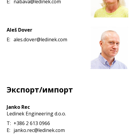
E:
nabava@ledinek.com
Aleš Dover
E:
ales.dover@ledinek.com
Экспорт/импорт
Janko Rec
Ledinek Engineering d.o.o.
T:
+386 2 613 0966
E:
janko.rec@ledinek.com