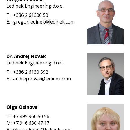
Ledinek Engineering d.o.o.
T:
+386 2 61300 50
E:
gregor.ledinek@ledinek.com
Dr. Andrej Novak
Ledinek Engineering d.o.o.
T:
+386 2 6130 592
E:
andrej.novak@ledinek.com
Olga Osinova
T:
+7 495 960 50 56
M:
+7 916 630 47 17
E:
olga.osinova@ledinek.com