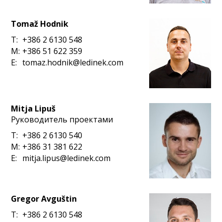
Tomaž Hodnik
T:
+386 2 6130 548
M:
+386 51 622 359
E:
tomaz.hodnik@ledinek.com
Mitja Lipuš
Руководитель проектами
T:
+386 2 6130 540
M:
+386 31 381 622
E:
mitja.lipus@ledinek.com
Gregor Avguštin
T:
+386 2 6130 548