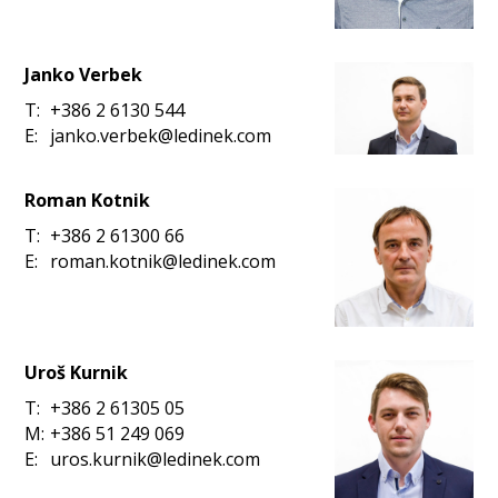
Janko Verbek
T:
+386 2 6130 544
E:
janko.verbek@ledinek.com
Roman Kotnik
T:
+386 2 61300 66
E:
roman.kotnik@ledinek.com
Uroš Kurnik
T:
+386 2 61305 05
M:
+386 51 249 069
E:
uros.kurnik@ledinek.com