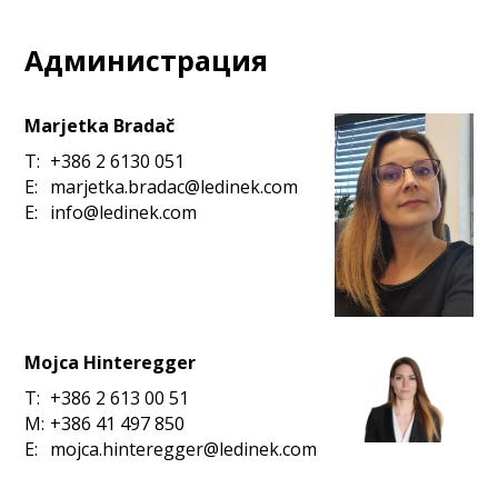
Администрация
Marjetka Bradač
T:
+386 2 6130 051
E:
marjetka.bradac@ledinek.com
E:
info@ledinek.com
Mojca Hinteregger
T:
+386 2 613 00 51
M:
+386 41 497 850
E:
mojca.hinteregger@ledinek.com
ek