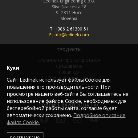
Ledinek Engineering d.o.o.
Slivniška cesta 18
SI-2311
Hoče
Slovenia
T: +386 2 61300 51
E: info@ledinek.com
ПРОДУКТЫ
Строгание и профилирование
Сращивание
Куки
Линии кдк
Специальные станки
Сайт Ledinek использует файлы Cookie для
Автоматизация
повышения его производительности. При
Машины б/у
просмотре нашего веб-сайта Вы соглашаетесь на
использование файлов Cookie, необходимых для
ПОДПИСЫВАЙТЕСЬ НА НАС
бесперебойной работы сайта, согласие будет
автоматически сохранено.
Подробное описание
файла Сookie.
ПОДТВЕРЖДАЮ