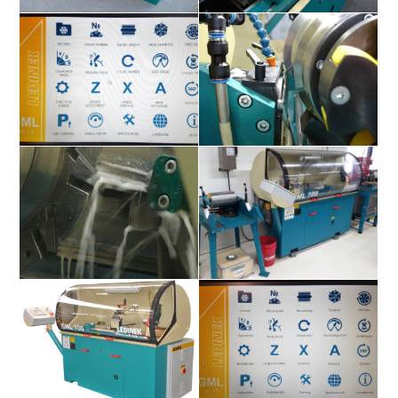
Заточной станок GML
Заточной станок GML
Сенсорная панель
Заточной станок GML
Заточной станок GML
Заточной станок GML