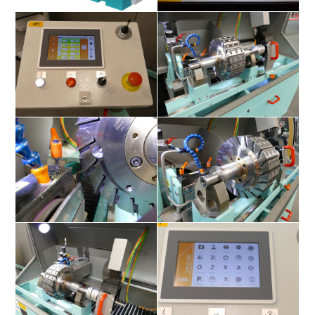
Заточной станок GML
Окно основного меню
Сенсорная панель управления
Гидрозажимная головка
Прямое охлаждение
Заточной станок GML