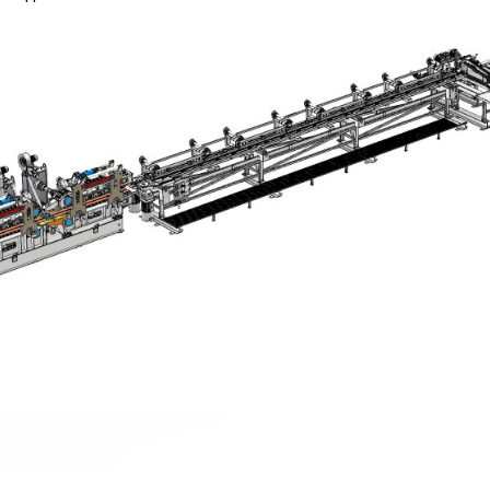
нгом
погонажа
Швейцария