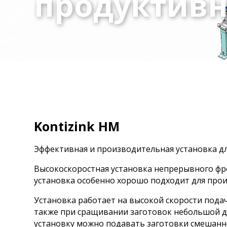
продуктивн
продуктивн
Tool Manager
Маркир
Линия производства клееных конструкций
Маркиро
Multip
Системы разбора пакета досок
S150 /
Линии сращивания на минишип для досок бо
Накопи
Опрокидывающий стол
Линии сращивания деревянных заготовок на миниши
Вакуумная установка разбора пакета
Этажны
Пакетн
Механизация на входе и выходе
строгального станка
Склад 
сращив
Kontizink HM
Optifeed
Powerfeed
Наполь
Устройства выгрузки и тормозящие
Этажны
Эффективная и производительная установка дл
транспортеры
Этажны
Высокоскоростная установка непрерывного фре
Поперечные транспортеры
транспо
установка особенно хорошо подходит для про
Установка работает на высокой скорости пода
Съемни
также при сращивании заготовок небольшой дл
Цепной
установку можно подавать заготовки смешанн