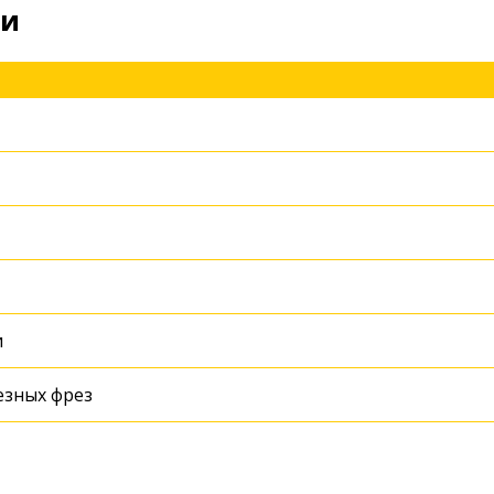
ки
и
зных фрез