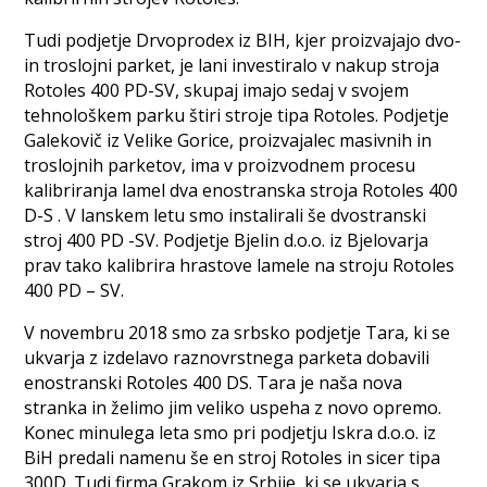
Tudi podjetje Drvoprodex iz BIH, kjer proizvajajo dvo-
in troslojni parket, je lani investiralo v nakup stroja
Rotoles 400 PD-SV, skupaj imajo sedaj v svojem
tehnološkem parku štiri stroje tipa Rotoles. Podjetje
Galekovič iz Velike Gorice, proizvajalec masivnih in
troslojnih parketov, ima v proizvodnem procesu
kalibriranja lamel dva enostranska stroja Rotoles 400
D-S . V lanskem letu smo instalirali še dvostranski
stroj 400 PD -SV. Podjetje Bjelin d.o.o. iz Bjelovarja
prav tako kalibrira hrastove lamele na stroju Rotoles
400 PD – SV.
V novembru 2018 smo za srbsko podjetje Tara, ki se
ukvarja z izdelavo raznovrstnega parketa dobavili
enostranski Rotoles 400 DS. Tara je naša nova
stranka in želimo jim veliko uspeha z novo opremo.
Konec minulega leta smo pri podjetju Iskra d.o.o. iz
BiH predali namenu še en stroj Rotoles in sicer tipa
300D. Tudi firma Grakom iz Srbije, ki se ukvarja s