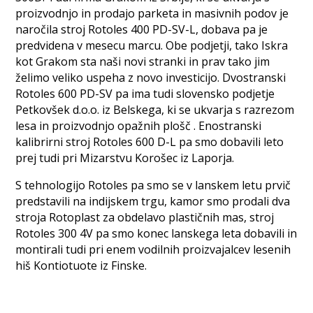
proizvodnjo in prodajo parketa in masivnih podov je
naročila stroj Rotoles 400 PD-SV-L, dobava pa je
predvidena v mesecu marcu. Obe podjetji, tako Iskra
kot Grakom sta naši novi stranki in prav tako jim
želimo veliko uspeha z novo investicijo. Dvostranski
Rotoles 600 PD-SV pa ima tudi slovensko podjetje
Petkovšek d.o.o. iz Belskega, ki se ukvarja s razrezom
lesa in proizvodnjo opažnih plošč . Enostranski
kalibrirni stroj Rotoles 600 D-L pa smo dobavili leto
prej tudi pri Mizarstvu Korošec iz Laporja.
S tehnologijo Rotoles pa smo se v lanskem letu prvič
predstavili na indijskem trgu, kamor smo prodali dva
stroja Rotoplast za obdelavo plastičnih mas, stroj
Rotoles 300 4V pa smo konec lanskega leta dobavili in
montirali tudi pri enem vodilnih proizvajalcev lesenih
hiš Kontiotuote iz Finske.