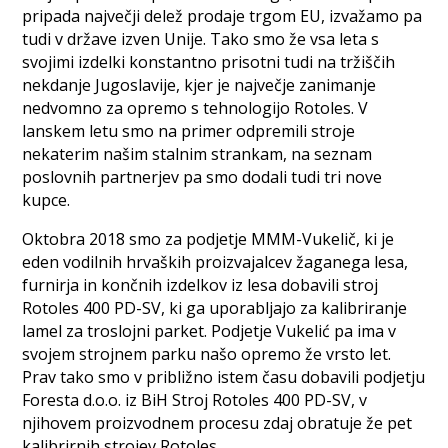
pripada največji delež prodaje trgom EU, izvažamo pa
tudi v države izven Unije. Tako smo že vsa leta s
svojimi izdelki konstantno prisotni tudi na tržiščih
nekdanje Jugoslavije, kjer je največje zanimanje
nedvomno za opremo s tehnologijo Rotoles. V
lanskem letu smo na primer odpremili stroje
nekaterim našim stalnim strankam, na seznam
poslovnih partnerjev pa smo dodali tudi tri nove
kupce.
Oktobra 2018 smo za podjetje MMM-Vukelič, ki je
eden vodilnih hrvaških proizvajalcev žaganega lesa,
furnirja in končnih izdelkov iz lesa dobavili stroj
Rotoles 400 PD-SV, ki ga uporabljajo za kalibriranje
lamel za troslojni parket. Podjetje Vukelić pa ima v
svojem strojnem parku našo opremo že vrsto let.
Prav tako smo v približno istem času dobavili podjetju
Foresta d.o.o. iz BiH Stroj Rotoles 400 PD-SV, v
njihovem proizvodnem procesu zdaj obratuje že pet
kalibrirnih strojev Rotoles.