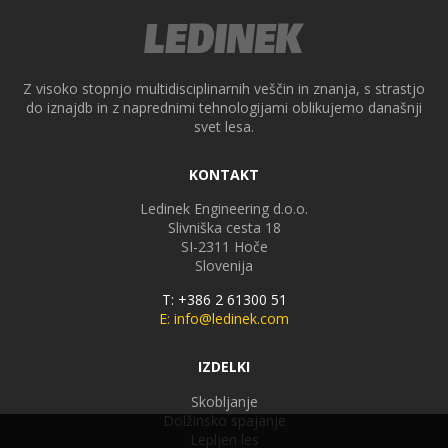
Z visoko stopnjo multidisciplinarnih veščin in znanja, s strastjo
do iznajdb in z naprednimi tehnologijami oblikujemo današnji
svet lesa.
KONTAKT
Ledinek Engineering d.o.o.
Slivniška cesta 18
SI-2311
Hoče
Slovenija
T: +386 2 61300 51
E: info@ledinek.com
IZDELKI
Skobljanje
Dolžinsko spajanje
Lepljen les