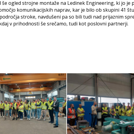
kal še ogled strojne montaže na Ledinek Engineering, ki jo je
omočjo komunikacijskih naprav, kar je bilo ob skupini 41 š
 področja stroke, navdušeni pa so bili tudi nad prijaznim sp
daj v prihodnosti še srečamo, tudi kot poslovni partnerji.