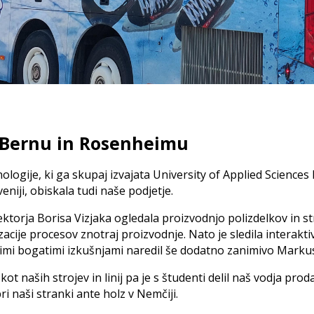
Zgodovina
Kontizink H15
1000 / 1300
Polypress
Eurozink
Maxipress
lesa
nik za lamele med
Avtomatizirane zlagalne n
Polypress
Eurozink
Reference
m lepilnega spoja
Rotoles
– 12 spojev
Enostavne zlagalne naprave
Eurozink
logovnik
Rotoles D - pomik s trakom
Visoko zmogljive zlagalne nap
Eurozink
Prenosi
alogovnik
Rotoles S - pomik z valji
nik s sojemalno verigo
Zlaganje izdelkov v pakete
TeamViewe
v Bernu in Rosenheimu
Delno avtomatizirani sistemi
e enote za stiskalnice
Za letve
Splošni nab
ene nosilce
Za deske in lesene obloge
ogije, ki ga skupaj izvajata University of Applied Sciences B
o lepljene plošče
eniji, obiskala tudi naše podjetje.
Ledinek Eng
standard
Sistemi transportnega paki
torja Borisa Vizjaka ogledala proizvodnjo polizdelkov in stro
zacije procesov znotraj proizvodnje. Nato je sledila interakt
Sistemi za povezovanje s traki
mi bogatimi izkušnjami naredil še dodatno zanimivo Marku
Ovojni stroj
Sistemi za prekrivanje s folijo
ot naših strojev in linij pa je s študenti delil naš vodja pr
pri naši stranki ante holz v Nemčiji.