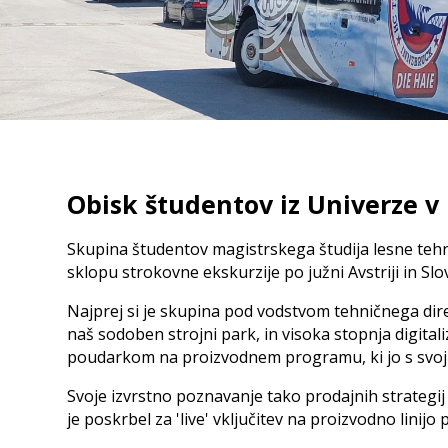
Dvižno zvračalni razlagalnik
Linije za izdelavo dolžinskega spoja iz masivnega 
Multiplan
Zalogov
Vakumski razlagalnik
sušenje
Linija za proizvodnjo masivnega konstrukcijskega lesa 
S120 - S250
Talni za
Vstopne in izstopne rešitve za
Etažni z
skobeljne stroje
Zalogov
Optifeed
Obisk študentov iz Univerze 
Powerfeed
Paketirn
Izstopni in upočasnjevalni trakovi
Prečni transport
Za leplj
Skupina študentov magistrskega študija lesne tehnol
Za križn
sklopu strokovne ekskurzije po južni Avstriji in Slov
Razvrščanje po kakovosti
Najprej si je skupina pod vodstvom tehničnega direk
naš sodoben strojni park, in visoka stopnja digitali
Merilnik vlage
poudarkom na proizvodnem programu, ki jo s svoji
Prepoznavanje konkavnosti in letnic
Trdnostno razvrščanje
Svoje izvrstno poznavanje tako prodajnih strategij k
je poskrbel za 'live' vključitev na proizvodno linijo 