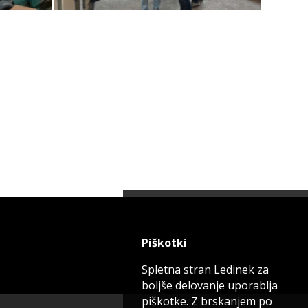
Piškotki
Spletna stran Ledinek za
boljše delovanje uporablja
piškotke. Z brskanjem po