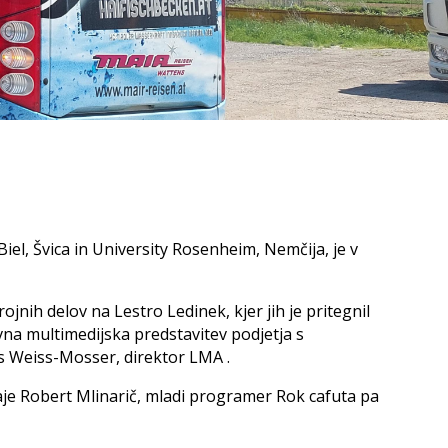
Obračalna naprava
Začetki
Orodja
X-Cut
Posebni transporterji
XL-Cut 1300
aprave
 1500
LKS 600 / 1000 / 1300
Pričetek industrijske
 H 1500
proizvodnje
Varnostne in dostopne rešitve
rave
 VH
Prospekti
Ograje
Svetovni proizvajalec
Prehodi in podesti
Certifikati, Logo
r
Kabine za stroje
avni pogoji
Montaža, zagon in usposabljanje
iel, Švica in University Rosenheim, Nemčija, je v
Montaža, zagon in usposabljanje
ineering
ranja
jnih delov na Lestro Ledinek, kjer jih je pritegnil
ivna multimedijska predstavitev podjetja s
s Weiss-Mosser, direktor LMA .
odaje Robert Mlinarič, mladi programer Rok cafuta pa