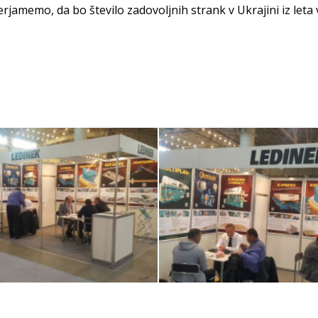
jamemo, da bo število zadovoljnih strank v Ukrajini iz leta v
Obiskovalci
Obiskovalci