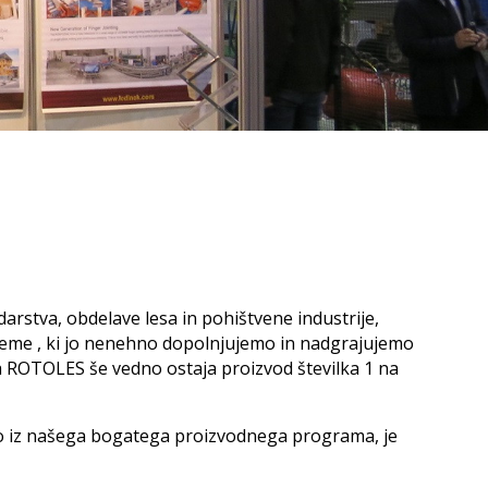
Obračalna naprava
Začetki
Orodja
X-Cut
Posebni transporterji
XL-Cut 1300
aprave
 1500
LKS 600 / 1000 / 1300
Pričetek industrijske
 H 1500
proizvodnje
Varnostne in dostopne rešitve
rave
 VH
Prospekti
Ograje
Svetovni proizvajalec
Prehodi in podesti
Certifikati, Logo
r
Kabine za stroje
avni pogoji
Montaža, zagon in usposabljanje
Montaža, zagon in usposabljanje
ineering
arstva, obdelave lesa in pohištvene industrije,
ranja
preme , ki jo nenehno dopolnjujemo in nadgrajujemo
a ROTOLES še vedno ostaja proizvod številka 1 na
mo iz našega bogatega proizvodnega programa, je