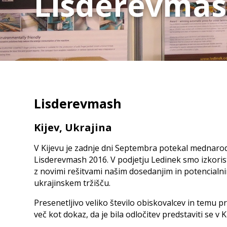
Lisderevmas
Dvižno zvračalni razlagalnik
Linije za izdelavo dolžinskega spoja iz masivnega 
Multiplan
Zalogov
Vakumski razlagalnik
sušenje
Linija za proizvodnjo masivnega konstrukcijskega lesa 
S120 - S250
Talni za
Vstopne in izstopne rešitve za
Etažni z
skobeljne stroje
Zalogov
Optifeed
Lisderevmash
Powerfeed
Paketirn
Izstopni in upočasnjevalni trakovi
Prečni transport
Za leplj
Kijev, Ukrajina
Za križn
V Kijevu je zadnje dni Septembra potekal mednarodn
Razvrščanje po kakovosti
Lisderevmash 2016. V podjetju Ledinek smo izkoris
z novimi rešitvami našim dosedanjim in potencialn
Merilnik vlage
ukrajinskem tržišču.
Prepoznavanje konkavnosti in letnic
Trdnostno razvrščanje
Presenetljivo veliko število obiskovalcev in tem
več kot dokaz, da je bila odločitev predstaviti se v K