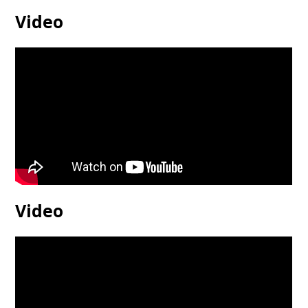
Video
Video