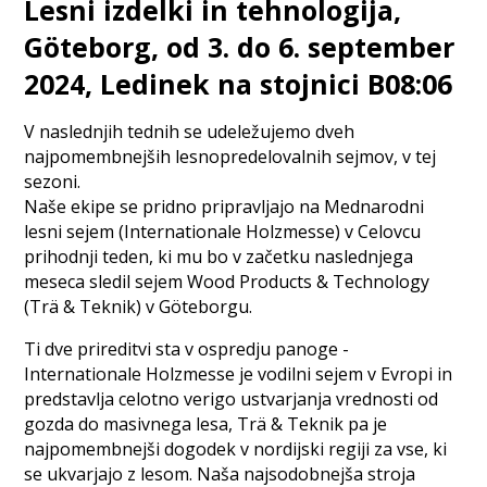
Lesni izdelki in tehnologija,
Göteborg, od 3. do 6. september
2024, Ledinek na stojnici B08:06
V naslednjih tednih se udeležujemo dveh
najpomembnejših lesnopredelovalnih sejmov, v tej
sezoni.
Naše ekipe se pridno pripravljajo na Mednarodni
lesni sejem (Internationale Holzmesse) v Celovcu
prihodnji teden, ki mu bo v začetku naslednjega
meseca sledil sejem Wood Products & Technology
(Trä & Teknik) v Göteborgu.
Ti dve prireditvi sta v ospredju panoge -
Internationale Holzmesse je vodilni sejem v Evropi in
predstavlja celotno verigo ustvarjanja vrednosti od
gozda do masivnega lesa, Trä & Teknik pa je
najpomembnejši dogodek v nordijski regiji za vse, ki
se ukvarjajo z lesom. Naša najsodobnejša stroja