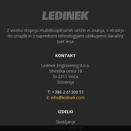
Z visoko stopnjo multidisciplinarnih veščin in znanja, s strastjo
do iznajdb in z naprednimi tehnologijami oblikujemo današnji
svet lesa.
KONTAKT
Ledinek Engineering d.o.o.
Slivniška cesta 18
SI-2311
Hoče
Slovenija
T: +386 2 61300 51
E: info@ledinek.com
IZDELKI
Skobljanje
Dolžinsko spajanje