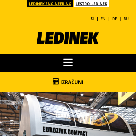
LEDINEK ENGINEERING
LESTRO-LEDINEK
SI
EN
DE
RU
IZRAČUNI