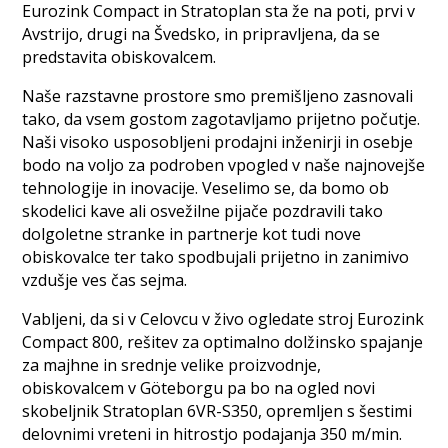
Eurozink Compact in Stratoplan sta že na poti, prvi v
Avstrijo, drugi na Švedsko, in pripravljena, da se
predstavita obiskovalcem.
Naše razstavne prostore smo premišljeno zasnovali
tako, da vsem gostom zagotavljamo prijetno počutje.
Naši visoko usposobljeni prodajni inženirji in osebje
bodo na voljo za podroben vpogled v naše najnovejše
tehnologije in inovacije. Veselimo se, da bomo ob
skodelici kave ali osvežilne pijače pozdravili tako
dolgoletne stranke in partnerje kot tudi nove
obiskovalce ter tako spodbujali prijetno in zanimivo
vzdušje ves čas sejma.
Vabljeni, da si v Celovcu v živo ogledate stroj Eurozink
Compact 800, rešitev za optimalno dolžinsko spajanje
za majhne in srednje velike proizvodnje,
obiskovalcem v Göteborgu pa bo na ogled novi
skobeljnik Stratoplan 6VR-S350, opremljen s šestimi
delovnimi vreteni in hitrostjo podajanja 350 m/min.