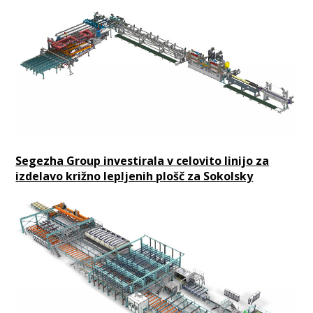
Segezha Group investirala v celovito linijo za
izdelavo križno lepljenih plošč za Sokolsky