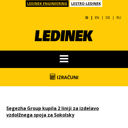
LEDINEK ENGINEERING
LESTRO-LEDINEK
SI
EN
DE
RU
IZRAČUNI
Segezha Group kupila 2 liniji za izdelavo
vzdolžnega spoja za Sokolsky