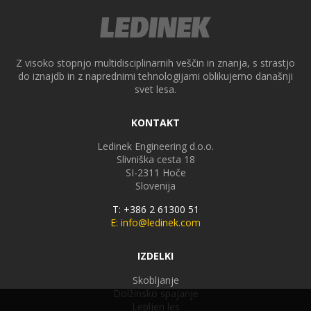
Z visoko stopnjo multidisciplinarnih veščin in znanja, s strastjo
do iznajdb in z naprednimi tehnologijami oblikujemo današnji
svet lesa.
KONTAKT
Ledinek Engineering d.o.o.
Slivniška cesta 18
SI-2311
Hoče
Slovenija
T: +386 2 61300 51
E: info@ledinek.com
IZDELKI
Skobljanje
Dolžinsko spajanje
Lepljen les