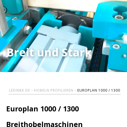
Breit und Stark
Breit und Stark
LEDINEK DE
HOBELN PROFILIEREN
EUROPLAN 1000 / 1300
Europlan 1000 / 1300
Breithobelmaschinen