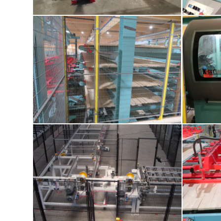
1. MULTIPLAN 5V-S250 Lamellenhobelmaschine für
2. Beschickun
Perfekte Oberfläche und exakte Dimension
Monta
5. Z-Press für Querlagen in Mehrfachbreiten bei
6. X-CUT
Seitenware und schmalen Brettern
Que