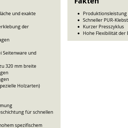
Fakten
fläche und exakte
Produktionsleistung 
Schneller PUR-Klebst
erklebung der
Kurzer Presszyklus
Hohe Flexibilität de
lagen
i Seitenware und
 zu 320 mm breite
agen
tagen
pezielle Holzarten)
eimung
eschichtung für schnellen
 hohem spezifischem