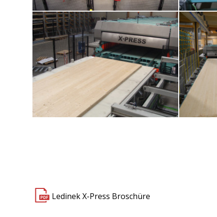
9. Fremdaufgabe von Querlagen (Platten oder
10. Joulin 
spezielle Holzarten)
13. Massiver Legetisch aus Aluminium mit PE
14. Erste X-P
Beschichtung für schnellen Plattenaufbau bis zu 120
spezi
m/min
Ledinek X-Press Broschüre