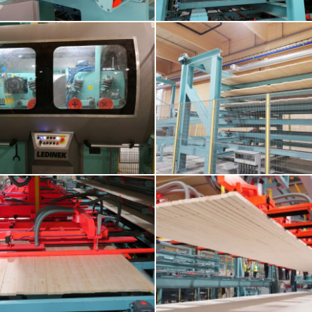
g der Z-Press für die Schmelzklebstoff -
3. Mehretagenlager als Plattenlager fü
geverklebung der Längslagen zu
x 5 Lagen mit Z-Press
Einschichtplatten
 S400 Hochleistungs- Kappsägen für
7. Beschickung des Filmetagenlagers 
rlagen bis zu 320 mm breite