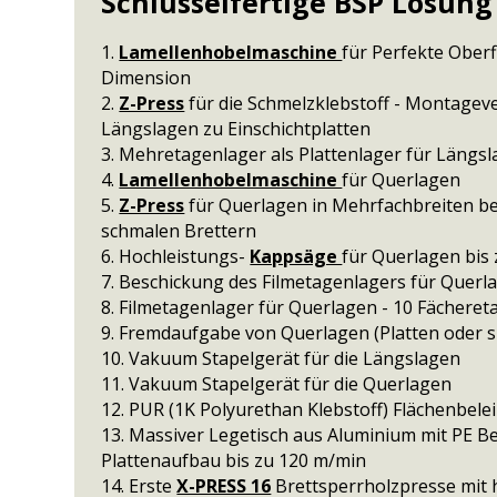
Schlüsselfertige BSP Lösung
1.
Lamellenhobelmaschine
für Perfekte Ober
Dimension
2.
Z-Press
für die Schmelzklebstoff - Montagev
Längslagen zu Einschichtplatten
3. Mehretagenlager als Plattenlager für Längs
4.
Lamellenhobelmaschine
für Querlagen
5.
Z-Press
für Querlagen in Mehrfachbreiten be
schmalen Brettern
6. Hochleistungs-
Kappsäge
für Querlagen bis
7. Beschickung des Filmetagenlagers für Querl
8. Filmetagenlager für Querlagen - 10 Fächere
9. Fremdaufgabe von Querlagen (Platten oder s
10. Vakuum Stapelgerät für die Längslagen
11. Vakuum Stapelgerät für die Querlagen
12. PUR (1K Polyurethan Klebstoff) Flächenbel
13. Massiver Legetisch aus Aluminium mit PE B
Plattenaufbau bis zu 120 m/min
14. Erste
X-PRESS 16
Brettsperrholzpresse mit