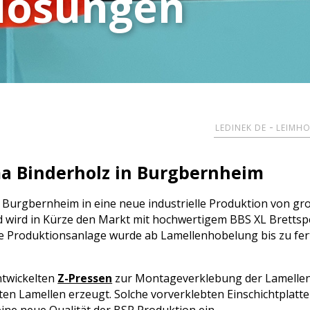
lösungen
lösungen
Etagenlager
Kontizink 2000
300 / 400 / 600
Kontizink 5000
H
Arbeit und Karriere
Stapelmaschinen
Splitcut
Z-Press
Kontizink 2500
1000 / 1300
Maxipress
Z-Press CL
Stapeln
200
Leistenabzieher
P
Downloads
Z-Press Super
Viel stapeln
160
GProPress
Leistenabzieher
P
TeamViewer
GProPress
Bündelmaschinen
Legestationenen
Bündeln
Allgemeine
LEDINEK DE
LEIMH
Legen BSH
Lattenbündel
Einkaufsbedingungen
Legen BSP
Brettbündel
ma Binderholz in Burgbernheim
 Burgbernheim in eine neue industrielle Produktion von gr
 und wird in Kürze den Markt mit hochwertigem BBS XL Brett
ie Produktionsanlage wurde ab Lamellenhobelung bis zu fer
ntwickelten
Z-Pressen
zur Montageverklebung der Lamellen 
n Lamellen erzeugt. Solche vorverklebten Einschichtplatten 
ine neue Qualität der BSP Produktion ein.