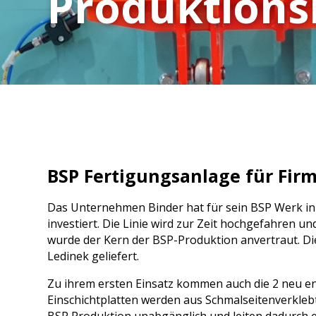
Produktions
Produktions
BSP Binder DE
Feuchtemessung
KVH Anlagen
BSP Kanada
Schüsselung
Entstapelung
Kontizink medium vertical
Multiplan
BSP Russland
KVH
Scanner
BSP Ante DE
Kippentstapelung
Kontizink M 3000
S150 / S250
BSP Portugal
Vakuumentstapelung
Kontizink M 4000
Markierstationen
BSP Schweden 2
BSP Mayr-Melnhof
Fehlermarkierung
BSP/BSH Uruguay
Qualitätsmarkierung
BSP Mosser Austria
BSP Driendl DE
BSP Stilles
BSP Fertigungsanlage für Fir
Das Unternehmen Binder hat für sein BSP Werk in
investiert. Die Linie wird zur Zeit hochgefahren
wurde der Kern der BSP-Produktion anvertraut. D
Ledinek geliefert.
Zu ihrem ersten Einsatz kommen auch die 2 neu e
Einschichtplatten werden aus Schmalseitenverklebte
BSP Produktion unabgänglich und leiten dadurch e