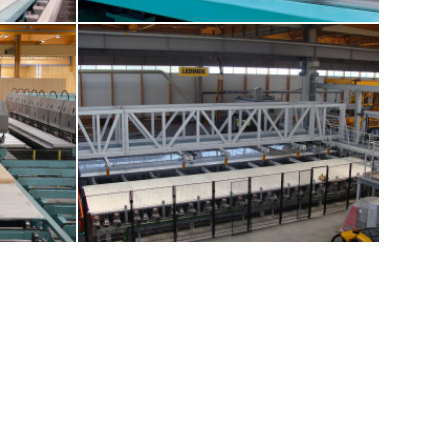
e Querlagen
12. OEST PUR (1K Polyurethan Klebstoff)
Flächenbeleimung
u 16 m x 3,5 m
16. Quer- Abschiebevorrichtung für BSP mit
Auslaufrollenbahn