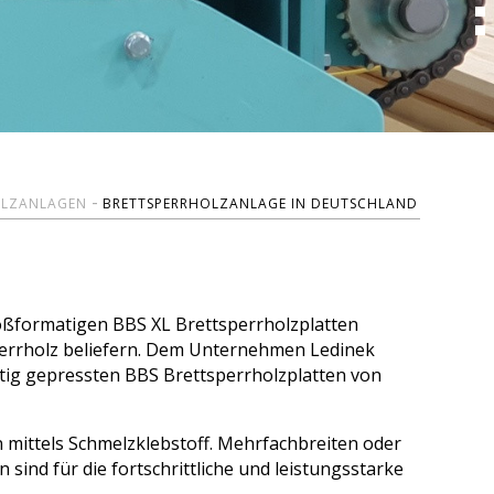
yperpress-N
Bandförderer
Fertigung
Kettenförderer
XL-Cut 1300
Riemenförderer
XXL-Cut 1300
olypress
Weltweite Produktion
Broschüren
Hebebühnen
LKS
Paketlifte
olypress
Hubförderer
Zertifikate, Logo
Wendevorrichtungen
Sonderförderer
OLZANLAGEN
BRETTSPERRHOLZANLAGE IN DEUTSCHLAND
oßformatigen BBS XL Brettsperrholzplatten
sperrholz beliefern. Dem Unternehmen Ledinek
tig gepressten BBS Brettsperrholzplatten von
mittels Schmelzklebstoff. Mehrfachbreiten oder
sind für die fortschrittliche und leistungsstarke