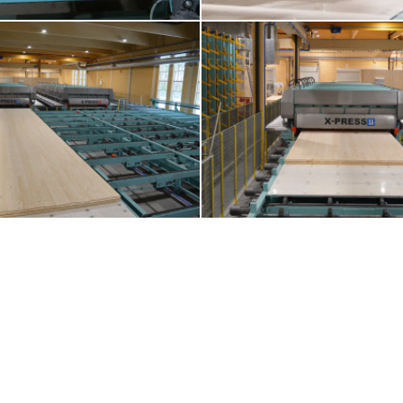
Vakuum Stapelgerät für die Längslagen
11. Joulin Vakuum Stapelgerät für di
RESS 16 Brettsperrholzpresse mit hohem
15. Zweite X-PRESS 16 BSP Presse bis z
fischem Druck bis zu 0,8 N/mm²
x 0,36 m