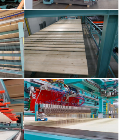
r Längslagen 5
4. MULTIPLAN 4V-S250 Lamellenhobelmaschine für
Querlagen
für Querlagen
8. Filmetagenlager für Querlagen - 10 Fächeretagen