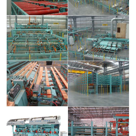
Vakuumentstapelunge für 3
Schüsselungserkennung &
verschiedene Qualitäten
Jahrringerkennung
Qualitätssortierung und
Beschickung der KONTIZINK
Fehlermarkierung, Feuchtemessung
Keilzinkenmaschine
und Ausschussklappe
Kontizink 20 200 kN
Aushärtungslager für Lamellen als
Keilzinkenmaschine mit einer
Etagenlager mit Mitnehmerketten
Leistung von bis zu 20 Stk./min
oder 72 m/min