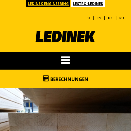
LEDINEK ENGINEERING
LESTRO-LEDINEK
SI
EN
DE
RU
BERECHNUNGEN