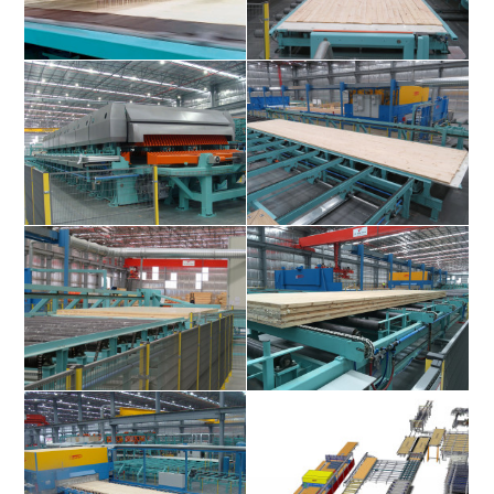
SPS gesteuerte PUR (1K
Massiver BSP Legetisch aus
Polyurethane Klebstoff)
Aluminium mit PE Beschichtung für
Flächenbeleimung für
schnellen Plattenaufbau
Brettsperrholz
X-Press 16 Brettsperrholzpresse
Zweiter Legetisch mit gepresster
mit hohem spezifischem Druck bis
Rohplatte
zu 0,8 N/mm²
Längs- Abschiebevorrichtung für
CLT billet ready to be loaded to the
BSP
CNC router