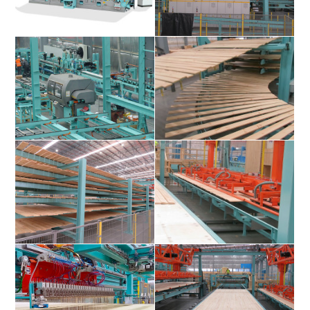
MULTIPLAN
Mehretagenlager als
Lamellenhobelmaschine für
Filmetagenlager für Längslagen
Perfekte Oberfläche exakte
Dimension
X-CUT Hochleistungs- Kappsägen
Beschickung und Entleerung des
für Querlagen
Filmetagenlagers für Querlagen
Filmetagenlager für Querlagen (6
Vakuum Stapelgerät speziell für
Fächeretagen)
Querlagen