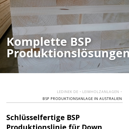
Komplette BSP
Komplette BSP
Produktionslösunge
Produktionslösunge
LEDINEK DE
LEIMHOLZANLAGEN
BSP PRODUKTIONSANLAGE IN AUSTRALIEN
Schlüsselfertige BSP
Produktionslinie für Down