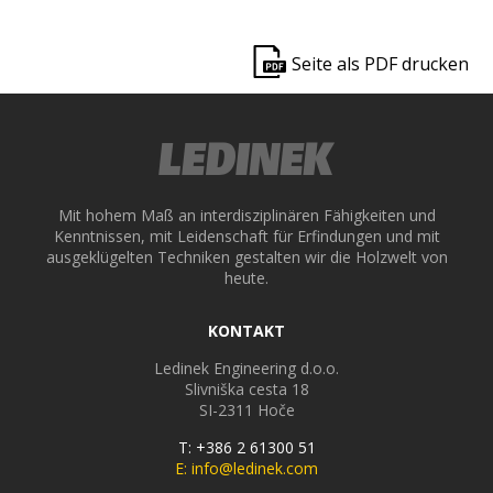
ek
Seite als PDF drucken
Mit hohem Maß an interdisziplinären Fähigkeiten und
Kenntnissen, mit Leidenschaft für Erfindungen und mit
ausgeklügelten Techniken gestalten wir die Holzwelt von
heute.
KONTAKT
Ledinek Engineering d.o.o.
Slivniška cesta 18
SI-2311
Hoče
T: +386 2 61300 51
E: info@ledinek.com