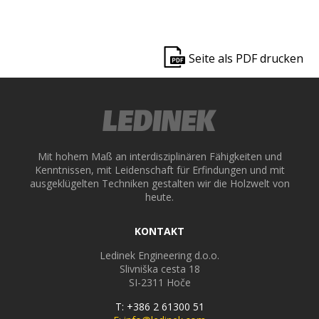
ek
Seite als PDF drucken
Mit hohem Maß an interdisziplinären Fähigkeiten und
Kenntnissen, mit Leidenschaft für Erfindungen und mit
ausgeklügelten Techniken gestalten wir die Holzwelt von
heute.
KONTAKT
Ledinek Engineering d.o.o.
Slivniška cesta 18
SI-2311
Hoče
T: +386 2 61300 51