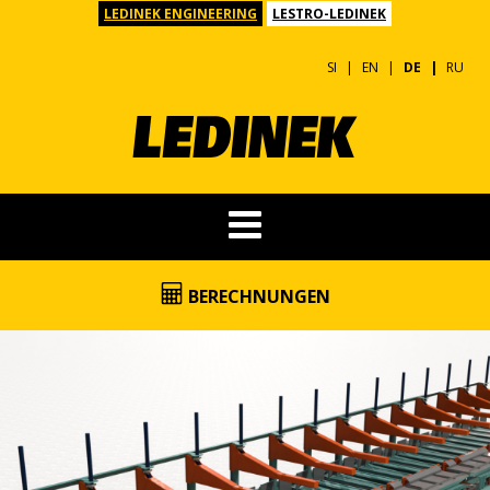
LEDINEK ENGINEERING
LESTRO-LEDINEK
SI
EN
DE
RU
BERECHNUNGEN