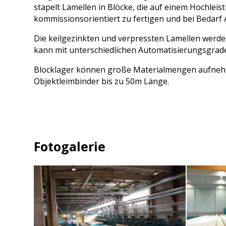
BSP Binder DE
Feuchtemessung
stapelt Lamellen in Blöcke, die auf einem Hochlei
KVH Anlagen
BSP Kanada
Schüsselung
kommissionsorientiert zu fertigen und bei Bedarf
Entstapelung
Kontizink medium vertical
Multiplan
BSP Russland
KVH
Scanner
BSP Ante DE
Die keilgezinkten und verpressten Lamellen werde
Kippentstapelung
Kontizink M 3000
S150 / S250
BSP Portugal
kann mit unterschiedlichen Automatisierungsgrade
Vakuumentstapelung
Kontizink M 4000
Markierstationen
BSP Schweden 2
Blocklager können große Materialmengen aufnehm
BSP Mayr-Melnhof
Fehlermarkierung
Objektleimbinder bis zu 50m Länge.
BSP/BSH Uruguay
Qualitätsmarkierung
BSP Mosser Austria
BSP Driendl DE
BSP Stilles
Fotogalerie