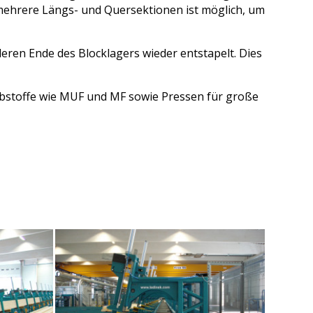
yperpress-N
Bandförderer
 mehrere Längs- und Quersektionen ist möglich, um
Fertigung
Kettenförderer
XL-Cut 1300
Riemenförderer
XXL-Cut 1300
olypress
Weltweite Produktion
Broschüren
Hebebühnen
ren Ende des Blocklagers wieder entstapelt. Dies
LKS
Paketlifte
olypress
Hubförderer
Zertifikate, Logo
bstoffe wie MUF und MF sowie Pressen für große
Wendevorrichtungen
Sonderförderer