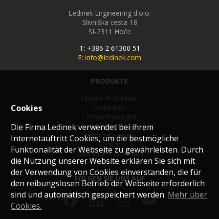
Ledinek Engineering d.o.o.
Slivniška cesta 18
SI-2311
Hoče
T: +386 2 61300 51
E: info@ledinek.com
PRODUKTE
Hobeln Profilieren
Keilzinken
Cookies
Leimholzanlagen
Sondermaschinen
Die Firma Ledinek verwendet bei ihrem
Automatisierung
Internetauftritt Cookies, um die bestmögliche
Service
Funktionalität der Webseite zu gewährleisten. Durch
Gebrauchtmaschinen
die Nutzung unserer Website erklären Sie sich mit
der Verwendung von Cookies einverstanden, die für
FOLGEN SIE UNS AUF
den reibungslosen Betrieb der Webseite erforderlich
sind und automatisch gespeichert werden.
Mehr über
Cookies.