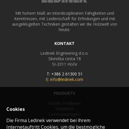
Mit hohem Maß an interdisziplinären Fähigkeiten und
Kenntnissen, mit Leidenschaft für Erfindungen und mit
ausgeklügelten Techniken gestalten wir die Holzwelt von
heute.
KONTAKT
Ledinek Engineering d.o.o.
Slivniška cesta 18
SI-2311
Hoče
T: +386 2 61300 51
E: info@ledinek.com
PRODUKTE
Hobeln Profilieren
Keilzinken
Cookies
Leimholzanlagen
Sondermaschinen
Die Firma Ledinek verwendet bei ihrem
Automatisierung
Internetauftritt Cookies, um die bestmögliche