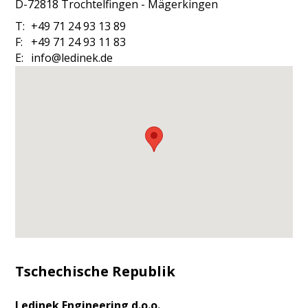
D-72818
Trochtelfingen - Mägerkingen
T:
+49 71 24 93 13 89
F:
+49 71 24 93 11 83
E:
info@ledinek.de
Tschechische Republik
Ledinek Engineering d.o.o.