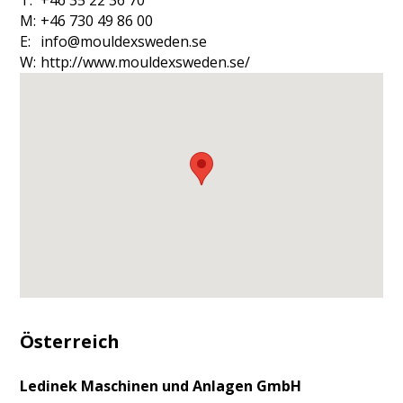
M:
+46 730 49 86 00
E:
info@mouldexsweden.se
W:
h
t
t
p
:
/
/
w
w
w
.
m
o
u
l
d
e
x
s
w
e
d
e
n
.
s
e
/
Österreich
Ledinek Maschinen und Anlagen GmbH