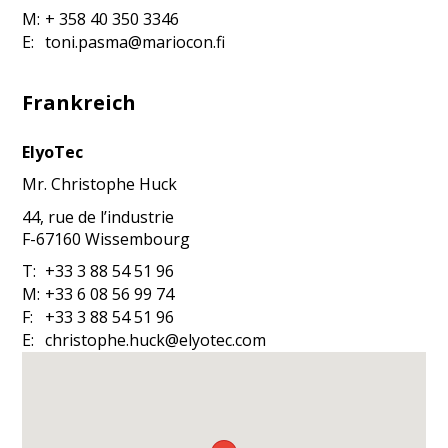
M:
+ 358 40 350 3346
E:
toni.pasma@mariocon.fi
Frankreich
ElyoTec
Mr.
Christophe
Huck
44, rue de l’industrie
F-67160
Wissembourg
T:
+33 3 88 54 51 96
M:
+33 6 08 56 99 74
F:
+33 3 88 54 51 96
E:
christophe.huck@elyotec.com