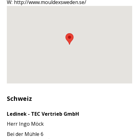
W:
h
t
t
p
:
/
/
w
w
w
.
m
o
u
l
d
e
x
s
w
e
d
e
n
.
s
e
/
Schweiz
Ledinek - TEC Vertrieb GmbH
Herr
Ingo
Möck
Bei der Mühle 6