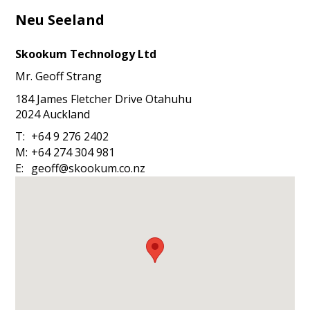
Neu Seeland
Skookum Technology Ltd
Mr.
Geoff
Strang
184 James Fletcher Drive Otahuhu
2024
Auckland
T:
+64 9 276 2402
M:
+64 274 304 981
E:
geoff@skookum.co.nz