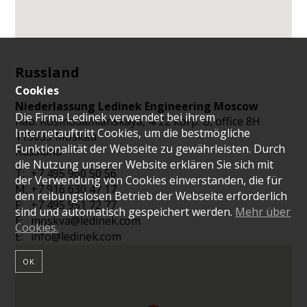
Russland
Cookies
Niederlassung Ledinek Engineering Moscow
Die Firma Ledinek verwendet bei ihrem
nab. Kosmodamianskaya, 4/22 korp. Б, office 8H
Internetauftritt Cookies, um die bestmögliche
115035
Moskau
Funktionalität der Webseite zu gewährleisten. Durch
Russland
die Nutzung unserer Website erklären Sie sich mit
T:
+7 495 960 50 56
der Verwendung von Cookies einverstanden, die für
M:
+7 916 630 47 17
den reibungslosen Betrieb der Webseite erforderlich
F:
+7 495 951 72 77
sind und automatisch gespeichert werden.
Mehr über
E:
moskva@ledinek.com
Cookies.
E:
info@ledinek.com
OK