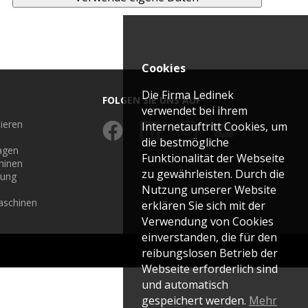
yperpress-N
Bandförderer
Fertigung
Kettenförderer
XL-Cut 1300
Riemenförderer
XXL-Cut 1300
olypress
Weltweite Produktion
Broschüren
Hebebühnen
LKS
Paketlifte
Cookies
olypress
Hubförderer
Zertifikate, Logo
Die Firma Ledinek
Wendevorrichtungen
FOLGEN SIE UNS AUF
verwendet bei ihrem
Sonderförderer
lieren
Internetauftritt Cookies, um
die bestmögliche
agen
Funktionalität der Webseite
hinen
zu gewährleisten. Durch die
rung
Nutzung unserer Website
aschinen
erklären Sie sich mit der
Verwendung von Cookies
einverstanden, die für den
reibungslosen Betrieb der
Webseite erforderlich sind
und automatisch
gespeichert werden.
Mehr