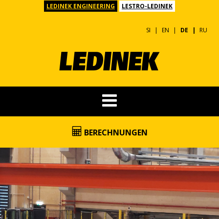
LEDINEK ENGINEERING
LESTRO-LEDINEK
SI
EN
DE
RU
BERECHNUNGEN