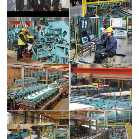
Von Links: Roman Slana -
Team Ledinek
Montageleiter; Gregor Ledinek,
Richard Stralz, Bernhard Fandl -
Verkauf Ledinek; Tomaž Hodnik –
Projektleiter
Hobelmeister beim Feintuning
Die SPS-Flüsterer
X-Press im Doppelpack
Gute Partnerschaft