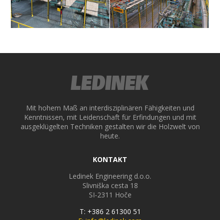
ek
Viel neues
Beeindruckend
Mit hohem Maß an interdisziplinären Fähigkeiten und
Kenntnissen, mit Leidenschaft für Erfindungen und mit
ausgeklügelten Techniken gestalten wir die Holzwelt von
heute.
KONTAKT
Ledinek Engineering d.o.o.
Slivniška cesta 18
SI-2311
Hoče
T: +386 2 61300 51