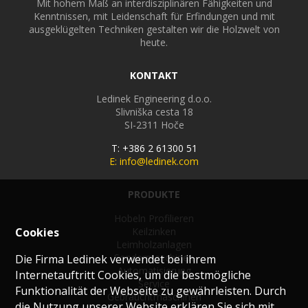
Mit hohem Maß an interdisziplinären Fähigkeiten und
Kenntnissen, mit Leidenschaft für Erfindungen und mit
ausgeklügelten Techniken gestalten wir die Holzwelt von
heute.
KONTAKT
Ledinek Engineering d.o.o.
Slivniška cesta 18
SI-2311
Hoče
T: +386 2 61300 51
E: info@ledinek.com
PRODUKTE
Hobeln Profilieren
Cookies
Keilzinken
Leimholzanlagen
Sondermaschinen
Die Firma Ledinek verwendet bei ihrem
Automatisierung
Internetauftritt Cookies, um die bestmögliche
Service
Funktionalität der Webseite zu gewährleisten. Durch
Gebrauchtmaschinen
die Nutzung unserer Website erklären Sie sich mit