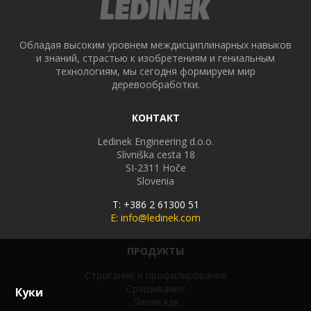
Обладая высоким уровнем междисциплинарных навыков
и знаний, страстью к изобретениям и гениальным
технологиям, мы сегодня формируем мир
деревообработки.
КОНТАКТ
Ledinek Engineering d.o.o.
Slivniška cesta 18
SI-2311
Hoče
Slovenia
T: +386 2 61300 51
E: info@ledinek.com
ПРОДУКТЫ
Строгание и профилирование
Сращивание
Куки
Линии кдк