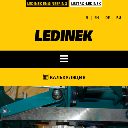
LEDINEK ENGINEERING
LESTRO-LEDINEK
SI
EN
DE
RU
КАЛЬКУЛЯЦИЯ