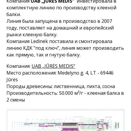
Компания
UAB „JŪRĖS MEDIS“
инвестировала в
комплектную линию по производству клееной
балки.
Линия была запущена в производство в 2007
году, поставляет на домашний и европейский
рынки клееную балку.
Компания Ledinek поставила и смонтировала
линию КДК "под ключ", линия может производить
как прямую, так и гнутую балку.
Компания:
UAB „JŪRĖS MEDIS“
Место расположения: Medelyno g. 4, LT - 69446
Jūrės
Породы древесины: лиственница, пихта, сосна
Производительность: 50.000 м³/г - клееная балка в
2 смены