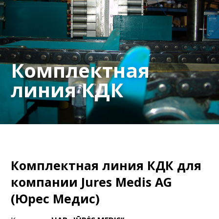
Комплектная
Комплектная
линия КДК
линия КДК
Комплектная линия КДК для
компании Jures Medis AG
(Юрес Медис)